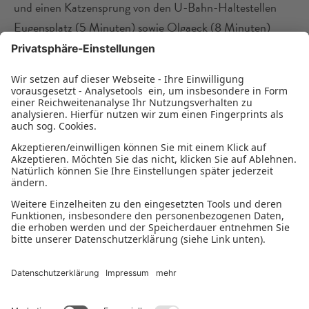
und einen Katzensprung von den U-Bahn-Haltestellen
Eugensplatz (5 Minuten) sowie Olgaeck (8 Minuten)
entfernt, befindet sich unser Standort. Die zentrale Lage
bietet Ihnen die Möglichkeit, Ihre Mittagspause oder den
Feierabend in einem der schönen Restaurants oder Bistros
in der Innenstadt zu verbringen oder Besorgungen zu
erledigen. Oder Sie relaxen in den zahlreichen Parks, die
sich als grüner Gürtel durch die Innenstadt ziehen. Sie
können aber auch ganz einfach den wunderschönen Blick
über Stuttgart aus Ihrem neuen Büro oder unserer
Kantine mit Balkon und der großen Sonnenterrasse
genießen.