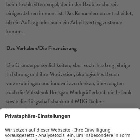
beim Fachkräftemangel, der in der Baubranche seit
einigen Jahren immens ist. Das Kennenlernen entscheidet,
ob ein Auftrag oder auch ein Arbeitsvertrag zustande
kommt.
Das Vorhaben/Die Finanzierung
Die Gründerpersönlichkeiten, aber auch ihre lang jährige
Erfahrung und ihre Motivation, ökologisches Bauen
voranzubringen und innovativ zu denken, überzeugten
auch die Volksbank Breisgau Markgräflerland, die L-Bank
sowie die Bürgschaftsbank und MBG Baden-
Württemberg.
Herzlichen Glückwunsch