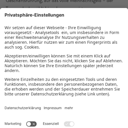
Geschäftsführung, auf das volle Weihnachtsgeld – der
Teamgedanke zählt hier eben am meisten.
Das Vorhaben/Die Finanzierung
AHP Merkle ist schon seit mehreren Jahrzehnten Kunde
der Bürgschaftsbank und MBG. Zuletzt hat das
Unternehmen mit Unterstützung der Volksbank Breisgau-
Markgräflerland und der Bürgschaftsbank und MBG
einen Neubau (Werk 2) realisiert. Damit ist es bestens für
die Zukunft aufgestellt, um seine Ziele weiter verfolgen zu
können.
Datenschutzhinweise